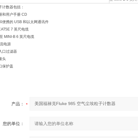
子计数器包括：
册和用户手册 CD
和便携的 USB 和以太网通讯件
CAT5E 7 英尺电缆
 至 MINI-B 6 英尺电缆
 直流电源
入口过滤器
接头
口保护盖
产品：
您的单位：