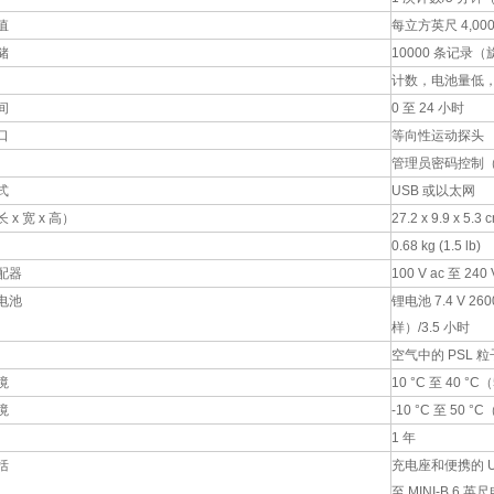
值
每立方英尺 4,000
储
10000 条记录
计数，电池量低
间
0 至 24 小时
口
等向性运动探头
管理员密码控制
式
USB 或以太网
 x 宽 x 高）
27.2 x 9.9 x 5.3 c
0.68 kg (1.5 lb)
配器
100 V ac 至 240
电池
锂电池 7.4 V 
样）/3.5 小时
空气中的 PSL 粒
境
10 °C 至 40 °
境
-10 °C 至 50 °
1 年
括
充电座和便携的 US
至 MINI-B 6