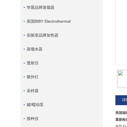
华晨品牌蒸馏器
英国BIBY Electrothermal
实验室品牌加热器
蒸馏水器
透射仪
紫外灯
采样器
详
罐/蠕动泵
美国福禄
接种仪
重新检
新型 F