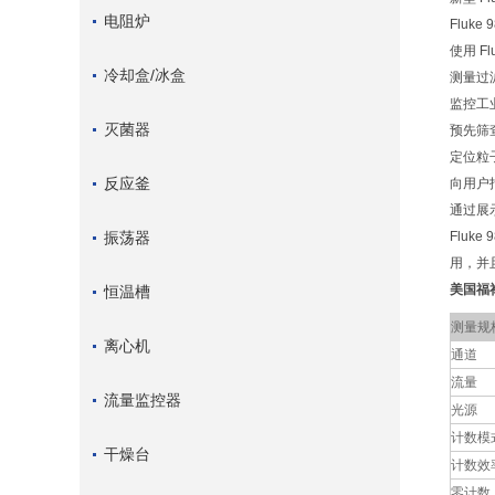
电阻炉
Flu
使用 F
冷却盒/冰盒
测量过
监控工
灭菌器
预先筛
定位粒
反应釜
向用户
通过展
振荡器
Flu
用，并
美国福禄
恒温槽
测量规
离心机
通道
流量
流量监控器
光源
计数模
干燥台
计数效
零计数