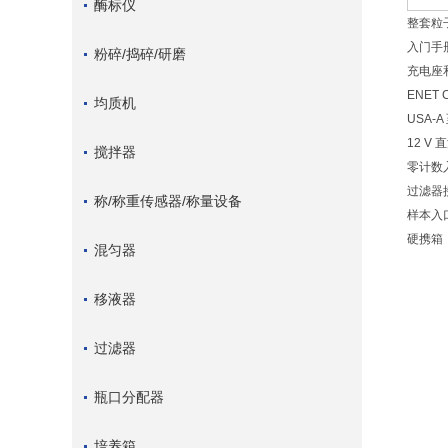
酶标仪
整套粒
入门手
粉碎/捣碎/研磨
充电座
ENET 
均质机
USA-A
12 V
搅拌器
零计数
过滤器
称/称重传感器/称量设备
样本入
硬携箱
混匀器
移液器
过滤器
瓶口分配器
培养箱