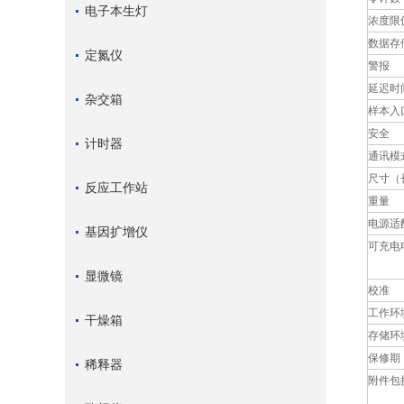
电子本生灯
浓度限
数据存
定氮仪
警报
延迟时
杂交箱
样本入
安全
计时器
通讯模
尺寸（长
反应工作站
重量
电源适
基因扩增仪
可充电
显微镜
校准
工作环
干燥箱
存储环
保修期
稀释器
附件包