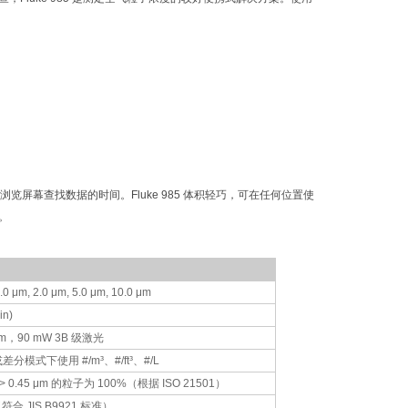
浏览屏幕查找数据的时间。Fluke 985 体积轻巧，可在任何位置使
。
1.0 μm, 2.0 μm, 5.0 μm, 10.0 μm
in)
 nm，90 mW 3B 级激光
模式下使用 #/m³、#/ft³、#/L
；> 0.45 μm 的粒子为 100%（根据 ISO 21501）
符合 JIS B9921 标准）