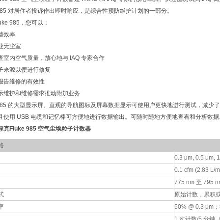
ke 985 对居住者投诉作出即时响应，是综合性预防维护计划的一部分。
luke 985，您可以：
滤效率
业无尘室
查室内空气质量，放心地与 IAQ 专家合作
子来源以便进行修复
报告维修的有效性
示维护和维修需求推动附加业务
ke 985 的大型显示屏、直观的导航图标及屏幕数据显示可使用户更快地进行测试，减少了
且使用 USB 电缆和记忆棒可方便地进行数据输出。可随时随地方便地查看和分析数据
克Fluke 985 空气尘埃粒子计数器
格
0.3 μm, 0.5 μm, 
0.1 cfm (2.83 L/m
775 nm 至 795
式
原始计数，累积或差分
率
50% @ 0.3 μm
1 次计数/5 分钟（