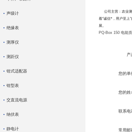
公司主营：农业
声级计
着
“
诚信*，用户至上
”
展。
绝缘表
PQ-Box 150 电
测厚仪
产
测距仪
钳式适配器
您的单
钳型表
您的姓
交直流电源
联系电
纳伏表
静电计
常用邮