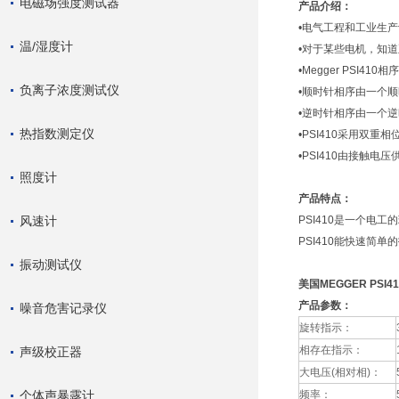
电磁场强度测试器
产品介绍：
•电气工程和工业生
温/湿度计
•对于某些电机，知
•Megger PSI
负离子浓度测试仪
•顺时针相序由一个
•逆时针相序由一个
热指数测定仪
•PSI410采用双重
•PSI410由接触电
照度计
产品特点：
风速计
PSI410是一个电
PSI410能快速简
振动测试仪
美国MEGGER PSI
产品参数：
噪音危害记录仪
旋转指示：
相存在指示：
声级校正器
大电压(相对相)：
个体声暴露计
频率：