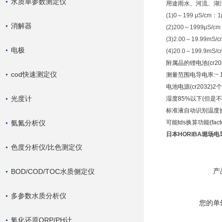
水质单参数测定仪
用途雨水、河流、湖
(1)0～199 μS/cm：1
消解器
(2)200～1999μS/c
(3)2.00～19.99mS/
电极
(4)20.0～199.9mS/
附属品的锂电池(cr203
cod快速测定仪
测量范围电导电率:~ 199
电池电源(cr2032)2
光度计
湿度85%以下(但是不
标准液自动识别温度换
氨氮分析仪
可能tds换算功能(facto
日本HORIBA堀场电导率
色度分析仪/比色测定仪
产
BOD/COD/TOC水质侧定仪
多参数水质分析仪
您的单
氧化还原ORP/PH计