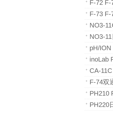
F-72 
F-73 
NO3-
NO3-
pH/IO
inoLa
CA-1
F-74
PH21
PH22