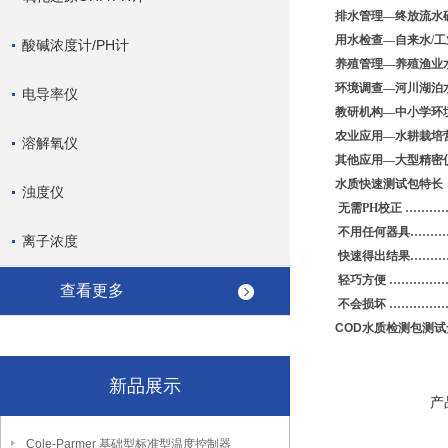
排水管理—终放流水确
用水检查—自来水/工
酸碱浓度计/PH计
养殖管理—养殖渔业水
环境调查—河川湖泊水
电导率仪
教研机构—中小学环境
农业应用—水耕栽培营
溶解氧仪
其他应用—大型精密仪
水质快速测试包特长
浊度仪
无需PH校正 …………
不用任何器具………
离子浓度
快速得出结果…………
轻巧方便 ……………
查看更多
不会损坏 ……………
COD水质检测包测试盒
新品展示
产
Cole-Parmer 基础型标准型温度控制器