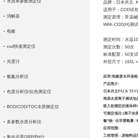
水质单参数测定仪
品牌：日本共立
K
适用于：
COD
试
消解器
测定原理：
常温碱
WAK-COD(H)
测
电极
测定时间：
水温
1
cod快速测定仪
测定次数：
50
次
标准配置：
50
支
光度计
外型尺寸：
165L
氨氮分析仪
应用:
电镀废水环保检
产品简介:
色度分析仪/比色测定仪
日本共立PACK TE
简易水质离子测试包
吸入欲测定的液体样本
BOD/COD/TOC水质侧定仪
可测定项目:(离子浓度
氰*物 / 化学需氧量 / 铬 /
多参数水质分析仪
应用范围:
工程管理—原物料品管
氧化还原ORP/PH计