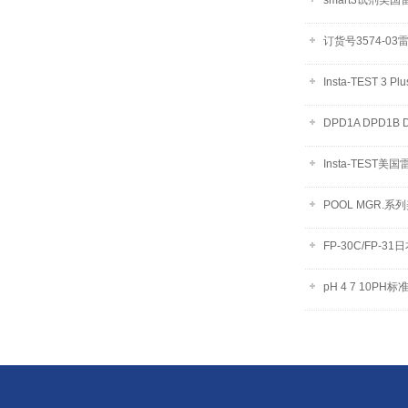
smart3试剂美
订货号3574-03雷
Insta-TEST 
DPD1A DPD1
Insta-TEST
POOL MGR.
FP-30C/FP-
pH 4 7 10PH