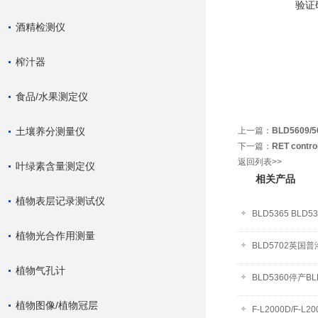
验证
酒精检测仪
榨汁器
食品/水果测定仪
土壤养分测量仪
上一篇：
BLD5609/
下一篇：
RET cont
返回列表>>
叶绿素含量测定仪
相关产品
植物表层记录测试仪
BLD5365 B
植物光合作用测量
BLD5702英
植物气孔计
BLD5360停产BL
植物图像/植物冠层
F-L2000D/F