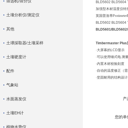
筛选机/筛分仪
BLD5602 BLD56
加强型木材湿度仪特
土壤分析仪/测定仪
英国普洛蒂Protimeter
BLD5602 BLD5604 T
其他
BLD5601/BLD560
土壌採取器/土壤采样
Timbermaster Plus
·
大屏幕的
LCD
显示
土壤硬度计
·
可以使用锤式电.测
·
内置木材校验刻度
配件
·
自动的温度修正（需
·
坚固耐用的结构设计
气象站
产
水面蒸发仪
土壤EH计
您的单
植物水势仪