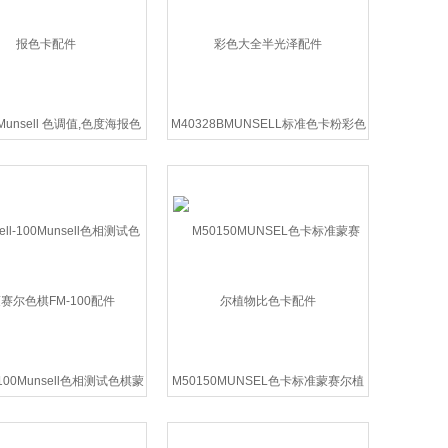
5Munsell 色调值,色度海报色
M40328BMUNSELL标准色卡粉彩色
卡配件
大全半光泽配件
l-100Munsell色相测试色棋蒙
M50150MUNSEL色卡标准蒙赛尔植
尔色棋FM-100配件
物比色卡配件