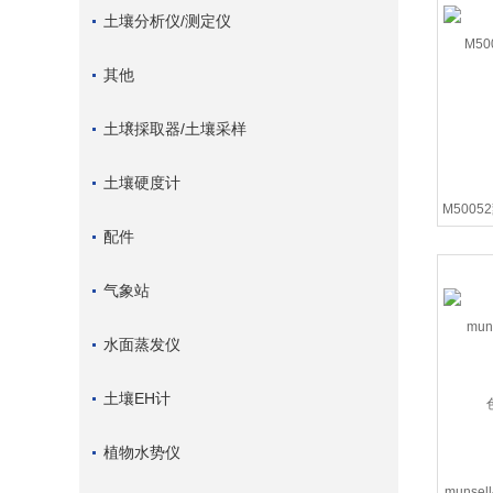
土壤分析仪/测定仪
其他
土壌採取器/土壤采样
土壤硬度计
M50052
配件
气象站
水面蒸发仪
土壤EH计
植物水势仪
munse