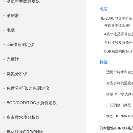
水质单参数测定仪
概要
消解器
HE-200C电导率
变送器本体采用牢
电极
4英寸液晶屏幕使
各种接线及操作全
cod快速测定仪
以更易懂的图标形
光度计
特征
适用于纯水和锅
氨氮分析仪
对应多样的温度
色度分析仪/比色测定仪
搭载USP水质判
BOD/COD/TOC水质侧定仪
广泛的接口类型（
制造: HORIBA Adv
多参数水质分析仪
日本堀场HORIBA
氧化还原ORP/PH计