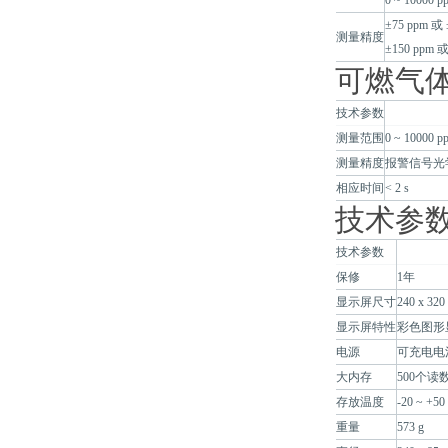
0 ~ 10000 p
±75 ppm 或 
测量精度
±150 ppm 或
可燃气
技术参数
测量范围
0 ~ 10000 
测量精度
报警信号光学
相应时间
< 2 s
技术参
技术参数
保修
1年
显示屏尺寸
240 x 32
显示屏特性
彩色图形
电源
可充电电池：3
大内存
500个读
存放温度
-20 ~ +50
重量
573 g