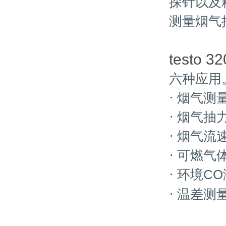
探针以及
测量烟气
testo 32
六种应用
·
烟气测
·
烟气抽
·
烟气流
·
可燃气
·
环境
CO
·
温差测