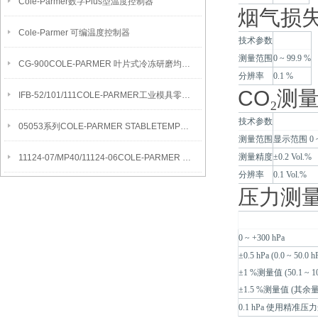
Cole-Parmer数字Plus型温度控制器
烟气损
Cole-Parmer 可编温度控制器
技术参数
测量范围
0 ~ 99.9 %
CG-900COLE-PARMER 叶片式冷冻研磨均质机
分辨率
0.1 %
CO
₂
测量
IFB-52/101/111COLE-PARMER工业模具零件清洁流化沙浴
技术参数
05053系列COLE-PARMER STABLETEMP真空烘箱
测量范围
显示范围 0 
测量精度
±0.2 Vol.%
11124-07/MP40/11124-06COLE-PARMER SYMMETRY MB水分测定天平
分辨率
0.1 Vol.%
压力测
0 ~ +300 hPa
±0.5 hPa (0.0 ~ 50.0 h
±1 %测量值 (50.1 ~ 10
±1.5 %测量值 (其余
0.1 hPa 使用精准压力选