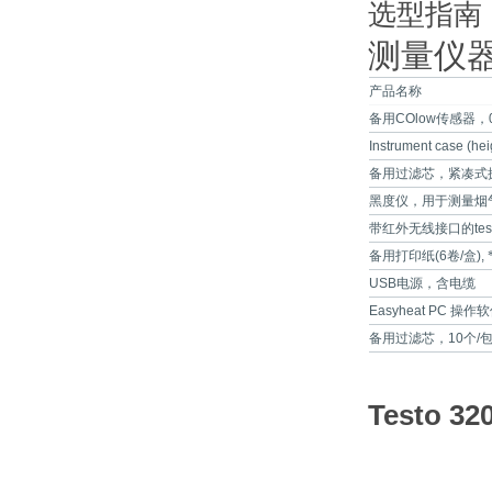
选型指南
测量仪
产品名称
备用
COlow
传感器，
Instrument case (hei
备用过滤芯，紧凑式
黑度仪，用于测量烟
带红外无线接口的
tes
备用打印纸
(6
卷
/
盒
),
USB
电源，含电缆
Easyheat PC
操作软
备用过滤芯，
10
个
/
Testo