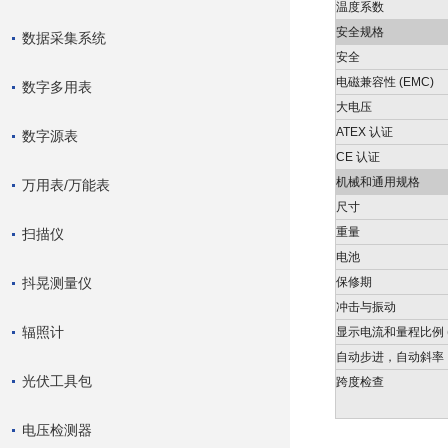
温度系数
安全规格
数据采集系统
安全
电磁兼容性 (EMC)
数字多用表
大电压
ATEX 认证
数字源表
CE 认证
机械和通用规格
万用表/万能表
尺寸
重量
扫描仪
电池
抖晃测量仪
保修期
冲击与振动
辐照计
显示电流和量程比例 (
自动步进，自动斜率
光伏工具包
跨度检查
电压检测器