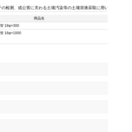
子の检测、或公害に关わる土壤汚染等の土壤溶液采取に用います。
商品名
 18φ×300
 18φ×1000