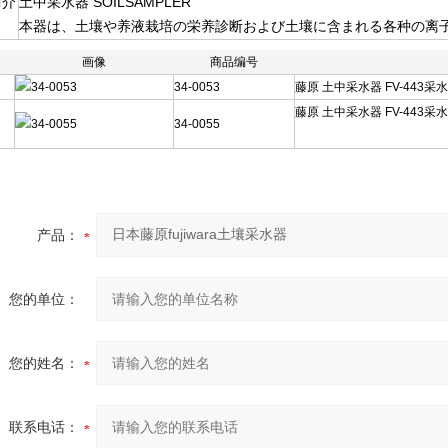
简介
土中采水器 SOILSAMPLER
本器は、土壤や养液栽培の栄养診断および土壤に含まれる各种の离
画像
商品编号
34-0053
藤原 土中采水器 FV-443采水管
藤原 土中采水器 FV-443采水管
34-0055
产品：
您的单位：
您的姓名：
联系电话：