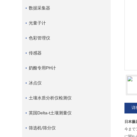
数据采集器
光量子计
色彩管理仪
传感器
奶酪专用PH计
冰点仪
土壤水质分析仪检测仪
详
英国Delta-t土壤测量仪
日本藤原
筛选机/筛分仪
今まで
に関わ