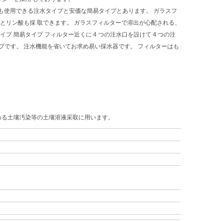
壌でも使用できる注水タイプと安価な簡易タイプとあります。 ガラスフ
すとリン酸も採 取できます。 ガラスフィルターで溶出が心配される、
 簡易タイプ フィルター近くに 4 つの注水口を設けて 4 つの注
プです。 注水機能を省いてお求め易い採水器です。 フィルターはも
わる土壤汚染等の土壤溶液采取に用います。