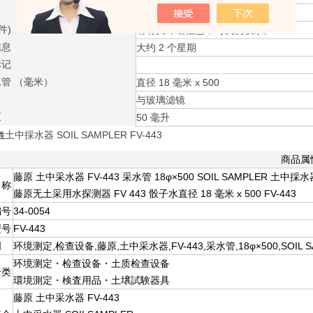
FV 443
件)
请有关详细信息，与我们联系。
信息
大约 2 个星期
标记
管 （毫米）
直径 18 毫米 x 500
与玻璃滤镜
泵
50 毫升
土中採水器 SOIL SAMPLER FV-443
性
商品属
藤原 土中采水器 FV-443 采水管 18φ×500 SOIL SAMPLER 土中採水
名称
藤原无土采用水探测器 FV 443 骰子水直径 18 毫米 x 500 FV-443
编号
34-0054
型号
FV-443
词
环境测定,检查设备,藤原,土中采水器,FV-443,采水管,18φ×500,SOIL 
环境测定・检查设备・土质检查设备
分类
環境測定・検査用品・土壌試験器具
藤原 土中采水器 FV-443