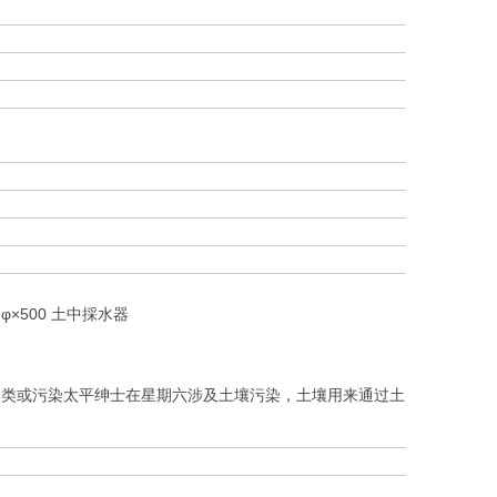
8φ×500 土中採水器
个类或污染太平绅士在星期六涉及土壤污染，土壤用来通过土