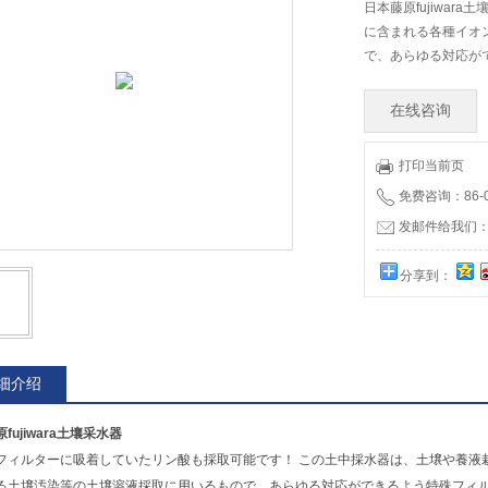
日本藤原fujiwa
に含まれる各種イオ
で、あらゆる対応が
在线咨询
打印当前页
免费咨询：86-01
发邮件给我们：12
分享到：
细介绍
fujiwara土壤采水器
フィルターに吸着していたリン酸も採取可能です！ この土中採水器は、土壌や養液
る土壌汚染等の土壌溶液採取に用いるもので、あらゆる対応ができるよう特殊フィル