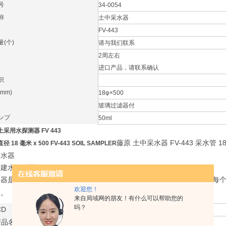
号
34-0054
称
土中采水器
FV-443
(个)
请与我们联系
2周左右
进口产品，请联系确认
识
mm)
18φ×500
玻璃过滤器付
ンプ
50ml
采用水探测器 FV 443
藤原 土中采水器 FV-443 采水管 1
 18 毫米 x 500 FV-443 SOIL SAMPLER
采水器
建水探测器 SOILSAMPLER
仪器是土壤和生长在安阳荣安阳诊断和土壤检测量长途孩子在土壤中，每
欢迎您！
液。
来自局域网的朋友！有什么可以帮助您的
吗？
CD
34-0054，日本
产品名称
土壤水取样器