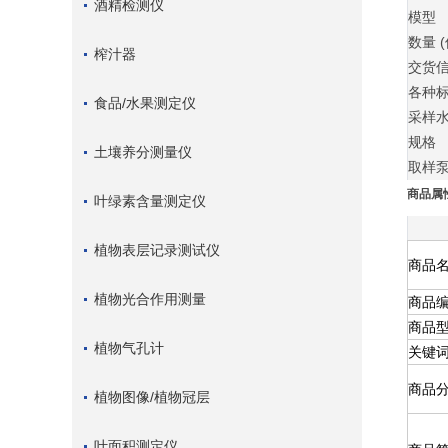
酒精检测仪
模型
数量 (
榨汁器
交货
各种
食品/水果测定仪
采样水
规格
土壤养分测量仪
取样
商品属
叶绿素含量测定仪
植物表层记录测试仪
商品
植物光合作用测量
商品
商品
植物气孔计
关键
商品
植物图像/植物冠层
叶面积测定仪