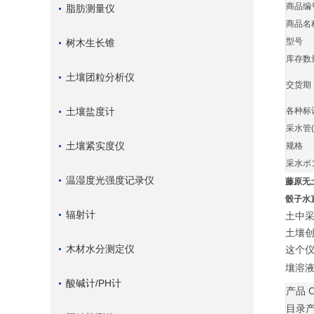
商品编
脂肪测量仪
商品名
型号
树木生长锥
库存数量
土壤团粒分析仪
交货期
土壤盐度计
各种标
采水管(
土壤紧实度仪
规格
采水ポ
温湿度光强度记录仪
藤原无土
骰子水直径
辐射计
土中
土壤创
木材水分测定仪
这个
壤溶
酸碱计/PH计
产品 
目录