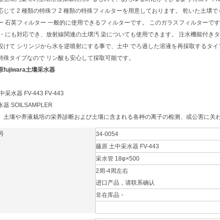
応じて 2 種類の特殊フ 2 種類の特殊フィルターを用意しております。 乾いた土
ー 石英フィルター 一般的に使用できるフィルターです。 このガラスフィルターで
素・にも対応でき、放射線関連の土壌汚 染についても使用できます。 注水機能付きタイプ
設けて シリンジから水を逆噴射にする事で、土中 でろ過した溶液を再採取するタイ
特殊タイプなので リン酸も安心して採取可能です。
fujiwara土壤采水器
采水器 FV-443 FV-443
器 SOILSAMPLER
、土壤や养液栽培の栄养診断および土壤に含まれる各种の离子の检测、或公害に关
号
34-0054
藤原 土中采水器 FV-443
采水管 18φ×500
2周-4周左右
进口产品，请联系确认
非在库品・