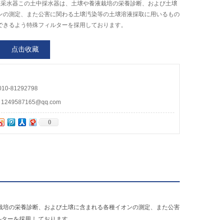
ra土壤采水器この土中採水器は、土壌や養液栽培の栄養診断、および土壌
ンの測定、また公害に関わる土壌汚染等の土壌溶液採取に用いるもの
できるよう特殊フィルターを採用しております。
点击收藏
0-81292798
49587165@qq.com
0
栽培の栄養診断、および土壌に含まれる各種イオンの測定、また公害
ターを採用 しております。