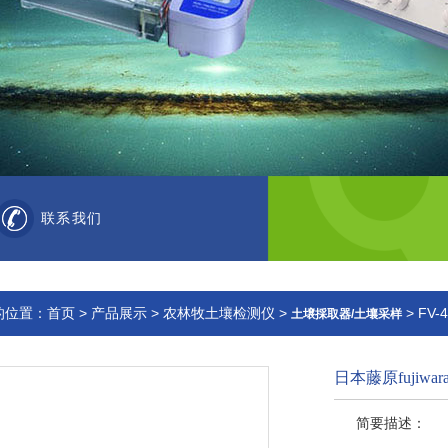
联系我们
的位置：
首页
>
产品展示
>
农林牧土壤检测仪
>
> FV-
土壌採取器/土壤采样
日本藤原fujiw
简要描述：