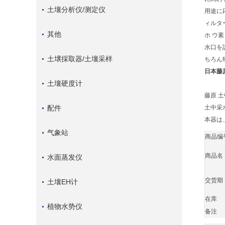
土壤分析仪/测定仪
用途に
ィルタ
其他
ホ ウ
水口を
土壌採取器/土壤采样
ちろん
日本藤原
土壤硬度计
藤原 土中
配件
土中采水
本器は
气象站
商品编
商品名
水面蒸发仪
交货期
土壤EH计
在库
植物水势仪
备注