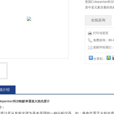
美国Coleparm
质中某元素含量的高
在线咨询
打印当前页
免费咨询：86-01
发邮件给我们：12
分享到：
细介绍
leparmer科尔帕默单通道火焰光度计
介：
光度计是从发射光谱为基本原理的一种分析仪器，如：将食盐置于火焰光