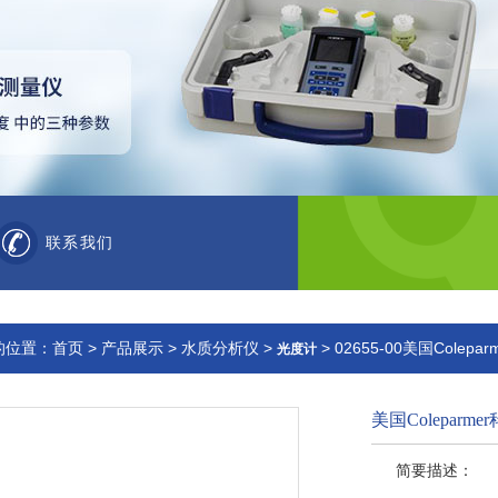
联系我们
的位置：
首页
>
产品展示
>
水质分析仪
>
> 02655-00美国Col
光度计
美国Colepar
简要描述：