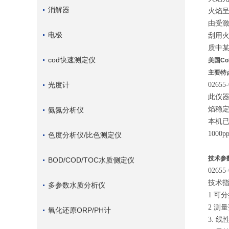
消解器
火焰
由受
电极
刮用
质中
cod快速测定仪
美国Co
主要特
光度计
02655-
此仪
焰稳
氨氮分析仪
本机已
100
色度分析仪/比色测定仪
技术参
BOD/COD/TOC水质侧定仪
02655-
技术指
多参数水质分析仪
1 可分
2 测量
氧化还原ORP/PH计
3. 线