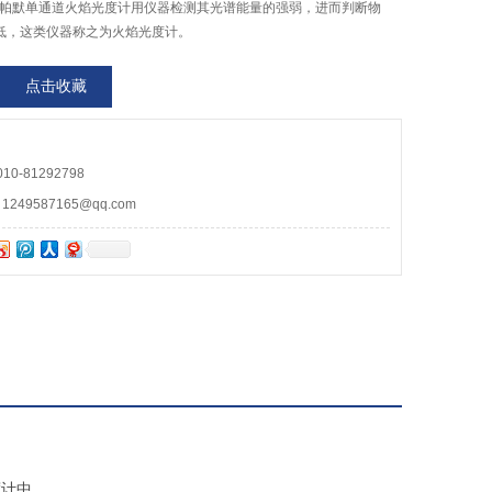
er科尔帕默单通道火焰光度计用仪器检测其光谱能量的强弱，进而判断物
低，这类仪器称之为火焰光度计。
点击收藏
0-81292798
49587165@qq.com
度计中，