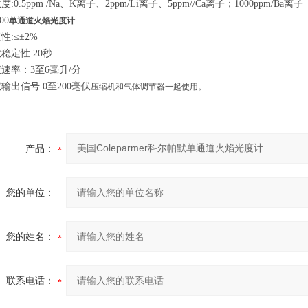
敏度:0.5ppm /Na、K离子、2ppm/Li离子、5ppm//Ca离子；1000ppm/Ba离子
00
单通道火焰光度计
复性:≤±2%
数稳定性:20秒
吸液速率：3至6毫升/分
仪输出信号:0至200毫伏
压缩机和气体调节器一起使用。
产品：
您的单位：
您的姓名：
联系电话：