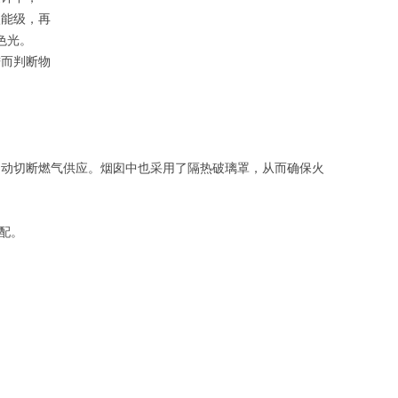
激能级，再
色光。
进而判断物
自动切断燃气供应。烟囱中也采用了隔热破璃罩，从而确保火
另配。