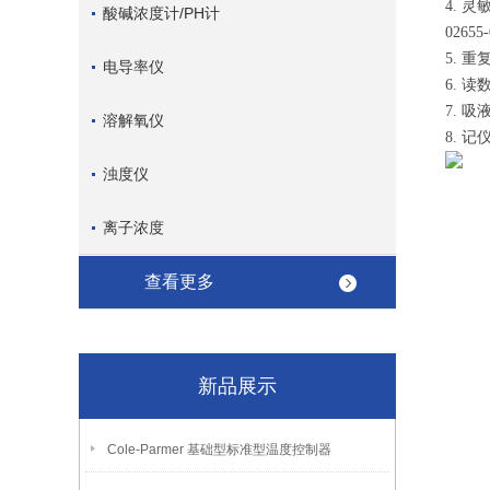
4. 灵
酸碱浓度计/PH计
02655-
5. 重
电导率仪
6. 读
7. 
溶解氧仪
8. 记
浊度仪
离子浓度
查看更多
新品展示
Cole-Parmer 基础型标准型温度控制器