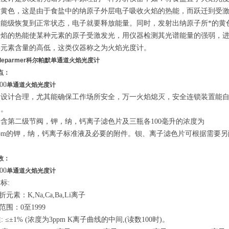
呈黄色，这是由于食盐中的纳原子外层电子吸收火焰的热能，而跃迁到受
激能级恢复到正常状态，电子就要释放能量。同时，发射出纳原子所*的黄
火焰的热能使某种元素的原子受激发光，用仪器检测其光谱能量的强弱，
某元素含量的高低，这类仪器称之为火焰光度计。
leparmer科尔帕默单通道火焰光度计
点：
00
单通道火焰光度计
器设计合理，尤其能确保工作场所安全，万一火焰熄灭，安全连锁装置能
定。
含第二级节阀，钾，纳，钙离子滤色片及三瓶各100毫升的浓度为
0ppm的钾，纳，钙离子标准液及必要的附件。钡、离子滤色片可根据需要
数：
00
单通道火焰光度计
标:
折元素：K,Na,Ca,Ba,Li离子
范围：0至1999
性: ≤±1% (浓度为3ppm K离子曲线的中间,(读数100时)。