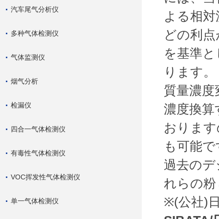
汽车尾气分析仪
よる相対
どの利点
多种气体检测仪
を基準と
气体监测仪
ります。
烟气分析
質量濃度
检漏仪
濃度換算
おります
四合一气体检测仪
も可能で
有毒性气体检测仪
過去のデ
VOC挥发性气体检测仪
れらの粉
※(公社
单一气体检测仪