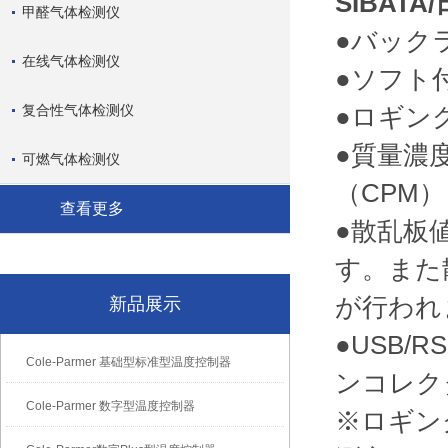
SIBAT
甲醛气体检测仪
●バック
在线气体检测仪
●ソフト
复合性气体检测仪
●ロギン
●質量濃
可燃气体检测仪
（CPM
查看更多
●散乱板
す。また
が行われ
新品展示
●USB/
Cole-Parmer 基础型标准型温度控制器
ンコレク
Cole-Parmer 数字型温度控制器
※ロギン