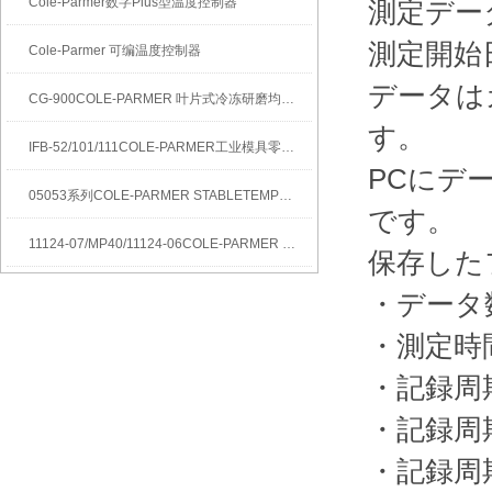
Cole-Parmer数字Plus型温度控制器
測定デー
測定開始
Cole-Parmer 可编温度控制器
データは
CG-900COLE-PARMER 叶片式冷冻研磨均质机
す。
IFB-52/101/111COLE-PARMER工业模具零件清洁流化沙浴
PCにデ
05053系列COLE-PARMER STABLETEMP真空烘箱
です。
11124-07/MP40/11124-06COLE-PARMER SYMMETRY MB水分测定天平
保存した
・データ数
・測定時間
・記録周期
・記録周期
・記録周