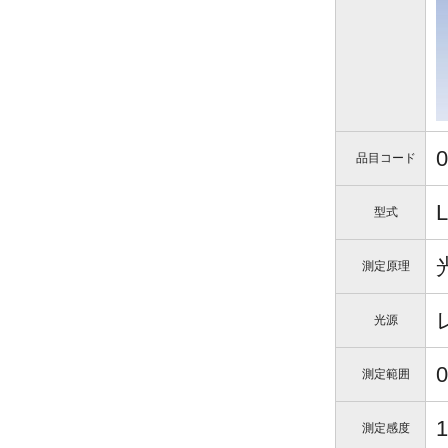
0
品目コード
型式
測定原理
光源
測定範囲
測定感度