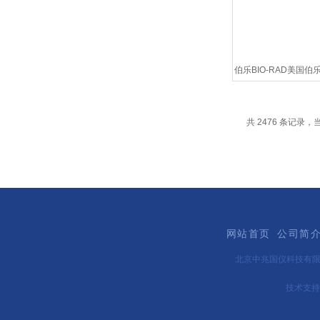
伯乐BIO-RAD美国伯
转杯配件
共 2476 条记录，当前
网站首页
公司简
北京中兆国仪科技有
技术支持